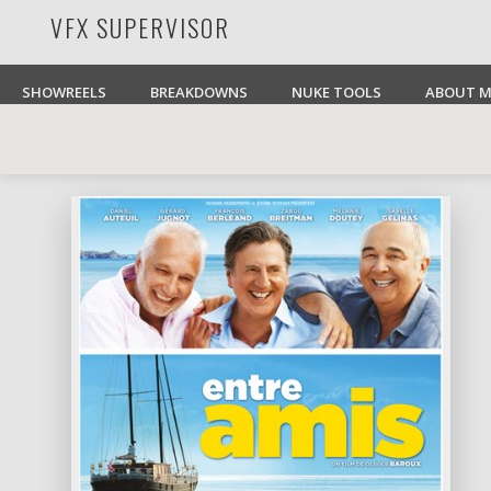
VFX SUPERVISOR
Facebook
Pinterest
Vimeo
LinkedIn
SHOWREELS
BREAKDOWNS
NUKE TOOLS
ABOUT M