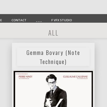
E
CONTACT
_ _ _
F VFX STUDIO
ALL
Gemma Bovary (Note
Technique)