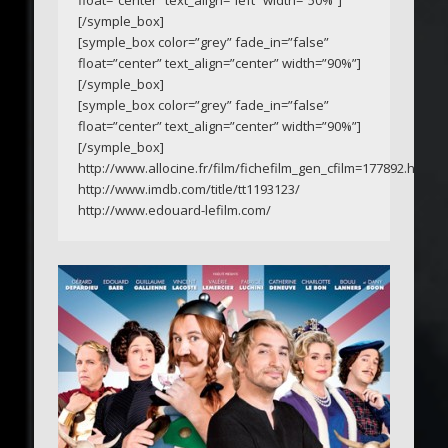
[/symple_box]
[symple_box color=”grey” fade_in=”false”
float=”center” text_align=”center” width=”90%”]
[/symple_box]
[symple_box color=”grey” fade_in=”false”
float=”center” text_align=”center” width=”90%”]
[/symple_box]
http://www.allocine.fr/film/fichefilm_gen_cfilm=177892.html
http://www.imdb.com/title/tt1193123/
http://www.edouard-lefilm.com/