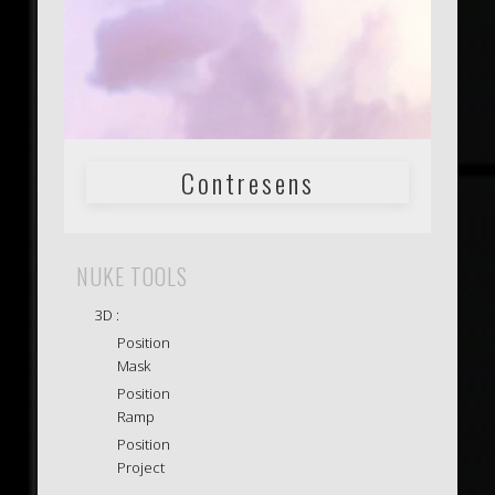
Contresens
NUKE TOOLS
3D :
Position
Mask
Position
Ramp
Position
Project
.