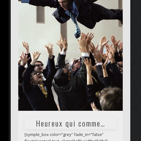
Heureux qui comme…
[symple_box color=”grey” fade_in=”false”
float=”center” text_align=”left” width=”50%”]