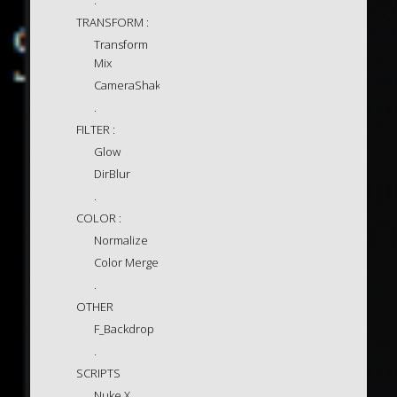
TRANSFORM :
Transform
Mix
CameraShake
.
FILTER :
Glow
DirBlur
.
COLOR :
Normalize
Color Merge
.
OTHER
F_Backdrop
.
SCRIPTS
Nuke X